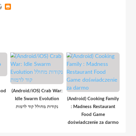
mod
(Android/iOS) Crab War:
Idle Swarm Evolution
(Android) Cooking Family
נקודות מחולל קוד לרמות
: Madness Restaurant
Food Game
doświadczenie za darmo