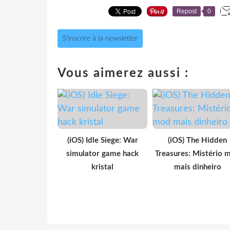
Repost
0
S'inscrire à la newsletter
Vous aimerez aussi :
(iOS) Idle Siege: War
(iOS) The Hidden
simulator game hack
Treasures: Mistério 
kristal
mais dinheiro