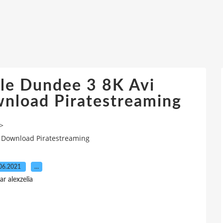
ile Dundee 3 8K Avi
nload Piratestreaming
>
e Download Piratestreaming
06.2021
…
ar alexzelia