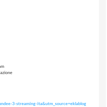
ram
razione
dundee-3-streaming-ita&utm_source=eklablog