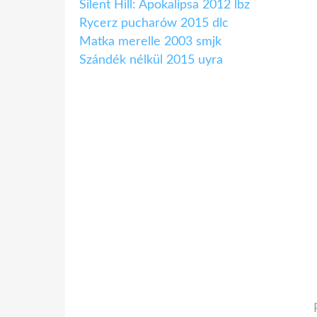
Silent Hill: Apokalipsa 2012 lbz
Rycerz pucharów 2015 dlc
Matka merelle 2003 smjk
Szándék nélkül 2015 uyra