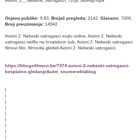
Avioni_2__Nebeski_vatrogasci_720p_BluRay.mp4
Ocjena publike:
9.83,
Brojač pregleda:
2142,
Glasano:
7000,
Broji preuzimanja:
14942
Avioni 2: Nebeski vatrogasci mojtv online, Avioni 2: Nebeski
vatrogasci netflix na hrvatskom sub, Avioni 2: Nebeski vatrogasci
filmovi film, filmovita gledati Avioni 2: Nebeski vatrogasci,
https://hbogofilmovi.be/?374-avioni-2-nebeski-vatrogasci-
besplatno-gledanje&utm_source=eklablog
|
|
|
|
|
|
|
|
|