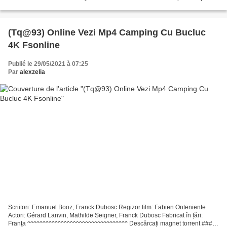
Sam Claflin, Timothy Spall, Hugh Bonneville...
(Tq@93) Online Vezi Mp4 Camping Cu Bucluc
4K Fsonline
Publié le 29/05/2021 à 07:25
Par
alexzelia
Scriitori: Emanuel Booz, Franck Dubosc Regizor film: Fabien Onteniente
Actori: Gérard Lanvin, Mathilde Seigner, Franck Dubosc Fabricat în țări:
Franţa ^^^^^^^^^^^^^^^^^^^^^^^^^^^^^^^^^ Descărcați magnet torrent ###