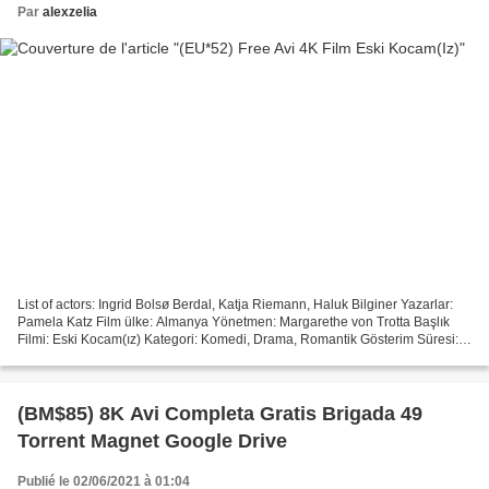
Par
alexzelia
List of actors: Ingrid Bolsø Berdal, Katja Riemann, Haluk Bilginer Yazarlar:
Pamela Katz Film ülke: Almanya Yönetmen: Margarethe von Trotta Başlık
Filmi: Eski Kocam(ız) Kategori: Komedi, Drama, Romantik Gösterim Süresi:
110 min Film Yayın Tarihi: 2017...
(BM$85) 8K Avi Completa Gratis Brigada 49
Torrent Magnet Google Drive
Publié le 02/06/2021 à 01:04