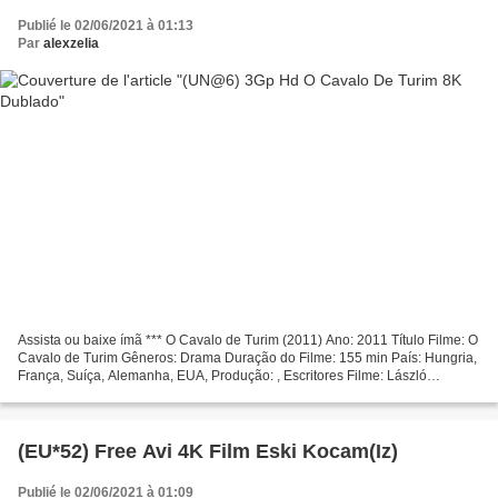
Publié le 02/06/2021 à 01:13
Par
alexzelia
Assista ou baixe ímã *** O Cavalo de Turim (2011) Ano: 2011 Título Filme: O
Cavalo de Turim Gêneros: Drama Duração do Filme: 155 min País: Hungria,
França, Suíça, Alemanha, EUA, Produção: , Escritores Filme: László
Krasznahorkai, Béla Tarr, Lista de atores:...
(EU*52) Free Avi 4K Film Eski Kocam(Iz)
Publié le 02/06/2021 à 01:09