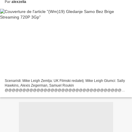
Par
alexzelia
Scenaristi: Mike Leigh Zemlja: UK Filmski redatelj: Mike Leigh Glumci: Sally
Hawkins, Alexis Zegerman, Samuel Roukin
@@@@@@@@@@@@@@@@@@@@@@@@@@@@@@@@@
Pogledajte preuzimanje *** Samo bez brige (2008) Žanrovi filmova:
Komedija, drama, romansa, Datum izlaska...