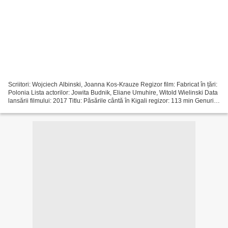
Scriitori: Wojciech Albinski, Joanna Kos-Krauze Regizor film: Fabricat în țări:
Polonia Lista actorilor: Jowita Budnik, Eliane Umuhire, Witold Wielinski Data
lansării filmului: 2017 Titlu: Păsările cântă în Kigali regizor: 113 min Genuri:
Dramă Streaming...