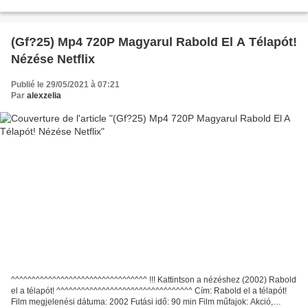
Camping cu bucluc (2006) ^^^^^^^^^^^^^^^^^^^^^^^^^^^^^^^^^...
(Gf?25) Mp4 720P Magyarul Rabold El A Télapót!
Nézése Netflix
Publié le 29/05/2021 à 07:21
Par
alexzelia
^^^^^^^^^^^^^^^^^^^^^^^^^^^^^^^^^ !!! Kattintson a nézéshez (2002) Rabold
el a télapót! ^^^^^^^^^^^^^^^^^^^^^^^^^^^^^^^^^ Cím: Rabold el a télapót!
Film megjelenési dátuma: 2002 Futási idő: 90 min Film műfajok: Akció,