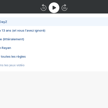
 DayZ
 a 13 ans (et vous l'avez ignoré)
e (littéralement)
im Rayan
 toutes les règles
s les jeux vidéo
us choquant de Rockstar ? - Le scandale BULLY
e plus moche de Steam
du RÊVE tourne au CAUCHEMAR
pendant 8 heures