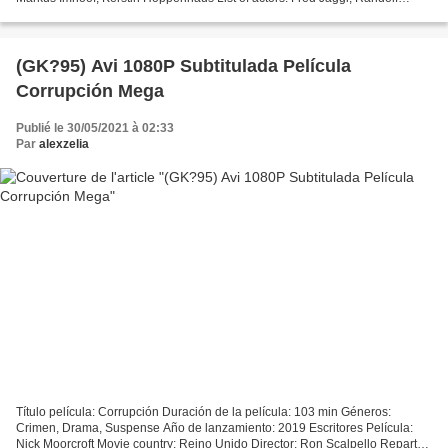
Menzel, John Miller Yönetmen: Markus Imhoof Üretilen Ülkeler: İsviçre,
Almanya, Avusturya...
(GK?95) Avi 1080P Subtitulada Película
Corrupción Mega
Publié le 30/05/2021 à 02:33
Par
alexzelia
Título película: Corrupción Duración de la película: 103 min Géneros:
Crimen, Drama, Suspense Año de lanzamiento: 2019 Escritores Película:
Nick Moorcroft Movie country: Reino Unido Director: Ron Scalpello Reparto: