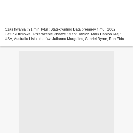
Czas trwania : 91 min Tytuł : Statek widmo Data premiery filmu : 2002
Gatunki filmowe : Przerażenie Pisarze : Mark Hanlon, Mark Hanlon Kraj :
USA, Australia Lista aktorów: Julianna Margulies, Gabriel Byrne, Ron Eldard
Reżyser filmowy : Steve Beck >>>...