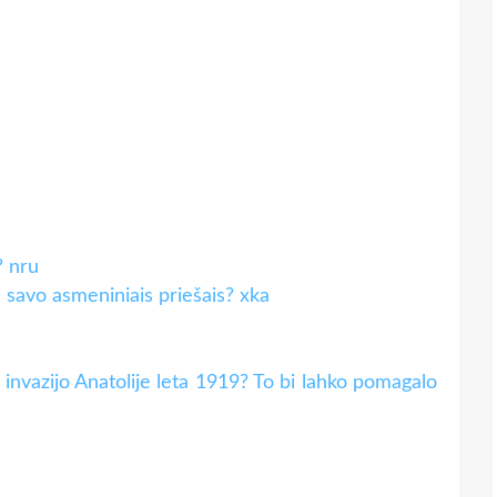
? nru
su savo asmeniniais priešais? xka
za invazijo Anatolije leta 1919? To bi lahko pomagalo