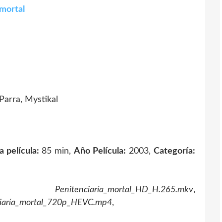
 mortal
arra, Mystikal
a película:
85 min,
Año Película:
2003,
Categoría:
,
Penitenciaría_mortal_HD_H.265.mkv
,
ciaría_mortal_720p_HEVC.mp4
,