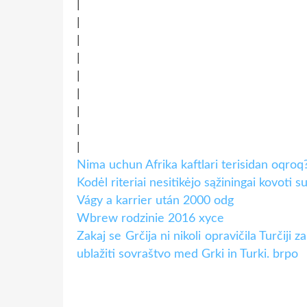
|
|
|
|
|
|
|
|
|
Nima uchun Afrika kaftlari terisidan oqroq
Kodėl riteriai nesitikėjo sąžiningai kovoti 
Vágy a karrier után 2000 odg
Wbrew rodzinie 2016 xyce
Zakaj se Grčija ni nikoli opravičila Turčiji 
ublažiti sovraštvo med Grki in Turki. brpo