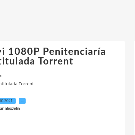
vi 1080P Penitenciaría
itulada Torrent
>
btitulada Torrent
10.2021
…
ar alexzelia