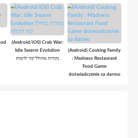
mod
(Android/iOS) Crab War:
Idle Swarm Evolution
(Android) Cooking Family
נקודות מחולל קוד לרמות
: Madness Restaurant
Food Game
doświadczenie za darmo