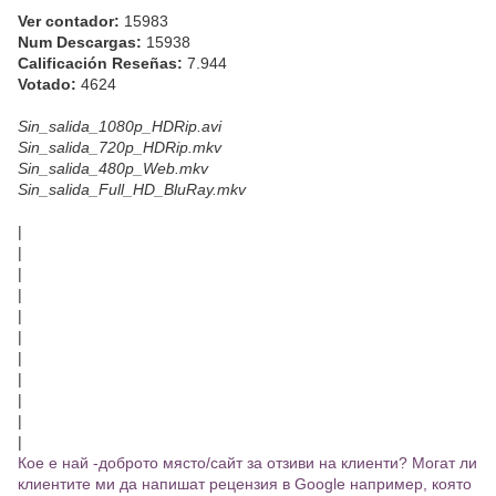
Ver contador:
15983
Num Descargas:
15938
Calificación Reseñas:
7.944
Votado:
4624
Sin_salida_1080p_HDRip.avi
Sin_salida_720p_HDRip.mkv
Sin_salida_480p_Web.mkv
Sin_salida_Full_HD_BluRay.mkv
|
|
|
|
|
|
|
|
|
|
|
Кое е най -доброто място/сайт за отзиви на клиенти? Могат ли
клиентите ми да напишат рецензия в Google например, която