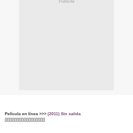
Publicité
Película en línea >>>
(2011) Sin salida
[][][][][][][][][][][][][][][][][]