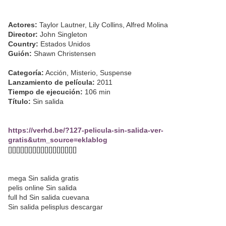
Actores:
Taylor Lautner, Lily Collins, Alfred Molina
Director:
John Singleton
Country:
Estados Unidos
Guión:
Shawn Christensen
Categoría:
Acción, Misterio, Suspense
Lanzamiento de película:
2011
Tiempo de ejecución:
106 min
Título:
Sin salida
https://verhd.be/?127-pelicula-sin-salida-ver-
gratis&utm_source=eklablog
[][][][][][][][][][][][][][][][][]
mega Sin salida gratis
pelis online Sin salida
full hd Sin salida cuevana
Sin salida pelisplus descargar