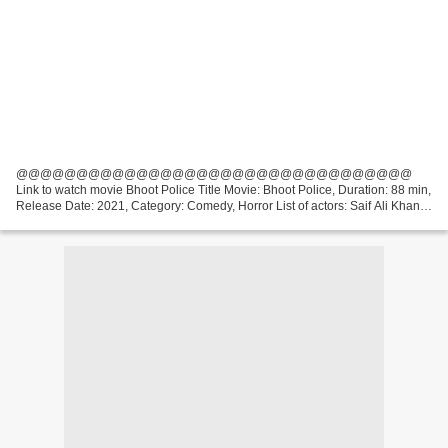
@@@@@@@@@@@@@@@@@@@@@@@@@@@@@@@@@
Link to watch movie Bhoot Police Title Movie: Bhoot Police, Duration: 88 min,
Release Date: 2021, Category: Comedy, Horror List of actors: Saif Ali Khan,
Arjun Kapoor, Jacqueline Fernandez Writers Movie: Pawan Kripalani,...