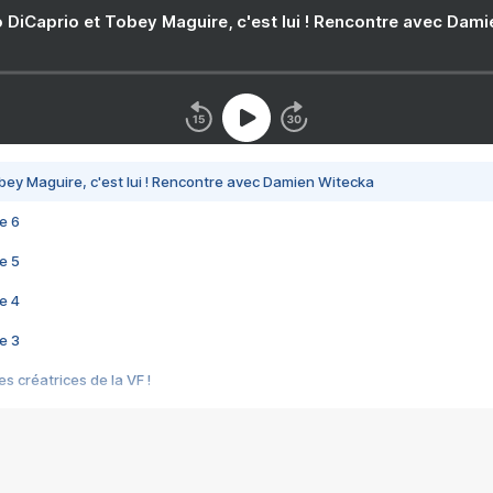
 DiCaprio et Tobey Maguire, c'est lui ! Rencontre avec Dam
bey Maguire, c'est lui ! Rencontre avec Damien Witecka
e 6
e 5
e 4
e 3
s créatrices de la VF !
e 2
e 1