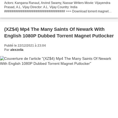
Actors: Kangana Ranaut, Arvind Swamy, Nassar Writers Movie: Vijayendra
Prasad, A.L. Vijay Director: A.L. Vijay Country: India
################################# >>> Download torrent magnet
>>> (2021) Thalaivi ################################# Title Movie:...
(XZ$4) Mp4 The Many Saints Of Newark With
English 1080P Dubbed Torrent Magnet Putlocker
Publié le 22/12/2021 à 23:04
Par
alexzelia