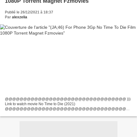
1080P Torrent Magnet Fzmovies
Publié le 26/12/2021 à 18:37
Par
alexzelia
@@@@@@@@@@@@@@@@@@@@@@@@@@@@@@@@@ )))
Link to watch movie No Time to Die (2021)
@@@@@@@@@@@@@@@@@@@@@@@@@@@@@@@@@
Writers: Neal Purvis, Robert Wade, List of actors: Daniel Craig, Ana de
Armas, Rami Malek, Movie Director: Cary Joji Fukunaga, Country: United...