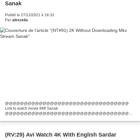
Sanak
Publié le 27/12/2021 à 18:32
Par
alexzelia
@@@@@@@@@@@@@@@@@@@@@@@@@@@@@@@@@
Link to watch movie ### Sanak
@@@@@@@@@@@@@@@@@@@@@@@@@@@@@@@@@
Duration: 94 min Genres: Action, Thriller Title: Sanak Year: 2021 Country:
India Writers Movie: Ashish P. Verma Director Movie: Kanishk Varma Actors:
Vidyut...
(RV:29) Avi Watch 4K With English Sardar